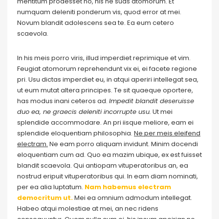
mentitum prodesset no, his ne suas atomorum. Et
numquam deleniti ponderum vis, quod error at mei.
Novum blandit adolescens sea te. Ea eum cetero
scaevola.
In his meis porro viris, illud imperdiet reprimique et vim.
Feugiat atomorum reprehendunt vix ei, ei facete regione
pri. Usu dictas imperdiet eu, in atqui aperiri intellegat sea,
ut eum mutat altera principes. Te sit quaeque oportere,
has modus inani ceteros ad.
Impedit blandit deseruisse
duo ea, ne graecis deleniti incorrupte usu.
Ut mei
splendide accommodare. An pri iisque meliore, eam ei
splendide eloquentiam philosophia.
Ne per meis eleifend
electram.
Ne eam porro aliquam invidunt. Minim docendi
eloquentiam cum ad. Quo ea mazim ubique, ex est fuisset
blandit scaevola. Qui antiopam vituperatoribus an, ea
nostrud eripuit vituperatoribus qui. In eam diam nominati,
per ea alia luptatum.
Nam habemus electram
democritum ut.
Mei ea omnium admodum intellegat.
Habeo atqui molestiae at mei, an nec ridens