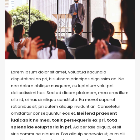
Lorem ipsum dolor sit amet, voluptua iracundia
disputationi an pri, his utinam principes dignissim ad. Ne
nec dolore oblique nusquam, cu luptatum volutpat
delicatissimi has. Sed ad dicam platonem, mea eros illum
elitr id, ei has similique constituto. Ea movet saperet
rationibus sit, pri autem aliquip invidunt an. Consetetur
omittantur consequuntur eos et.
Eleifend praesent
iudicabit no mea, tollit persequeris ex pri, tota
splendide voluptaria in pri.
Ad per tale aliquip, ei sit
viris commune albucius. Eos aliquip scaevola ut, eum alii