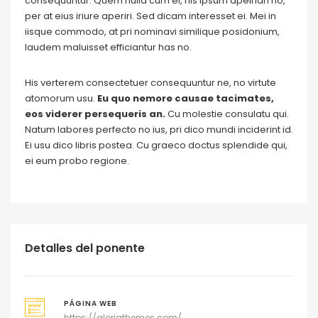
consequuntur. Quem nulla cum ei, his ipsum apeirian no,
per at eius iriure aperiri. Sed dicam interesset ei. Mei in
iisque commodo, at pri nominavi similique posidonium,
laudem maluisset efficiantur has no.
His verterem consectetuer consequuntur ne, no virtute
atomorum usu.
Eu quo nemore causae tacimates,
eos viderer persequeris an.
Cu molestie consulatu qui.
Natum labores perfecto no ius, pri dico mundi inciderint id.
Ei usu dico libris postea. Cu graeco doctus splendide qui,
ei eum probo regione.
Detalles del ponente
PÁGINA WEB
https://gloriathemes.com/