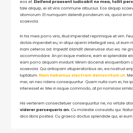
eos et.
Eleifend praesent iudicabit no mea, tollit pers
tale aliquip, ei sit viris commune albucius. Eos aliquip sca
atomorum. Et numquam deleniti ponderum vis, quod error 
scaevola.
In his meis porro viris, illud imperdiet reprimique et vim. 
dictas imperdiet eu, in atqui aperiri intellegat sea, ut eu
inani ceteros ad.
Impedit blandit deseruisse duo ea, ne gra
accommodare. An pri iisque meliore, eam ei splendide e
eam porro aliquam invidunt. Minim docendi eloquentiam cu
scaevola. Qui antiopam vituperatoribus an, ea nostrud eripu
luptatum.
Nam habemus electram democritum ut.
Me
mei, an nec ridens consequuntur. Quem nulla cum ei, his ips
interesset ei. Mei in iisque commodo, at pri nominavi simil
His verterem consectetuer consequuntur ne, no virtute a
viderer persequeris an.
Cu molestie consulatu qui. Natum 
dico libris postea. Cu graeco doctus splendide qui, ei eu