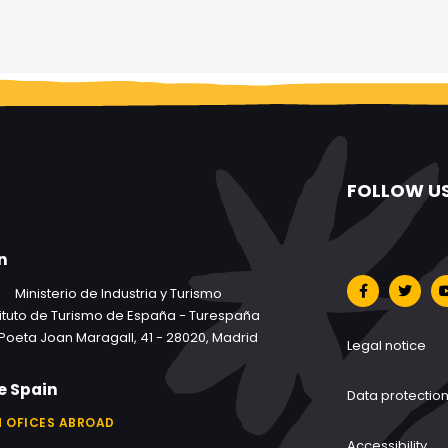
FOLLOW U
n
Ministerio de Industria y Turismo
tituto de Turismo de España - Turespaña
Poeta Joan Maragall, 41 - 28020, Madrid
Legal notice
e Spain
Data protectio
 OFICES ABROAD
Accessibility