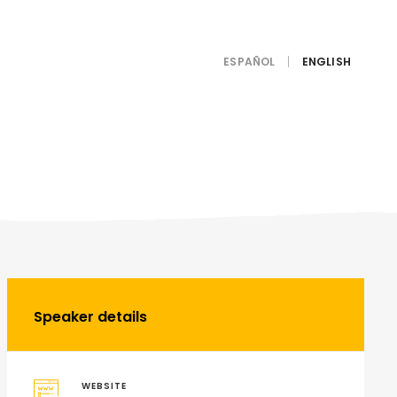
ESPAÑOL
Speaker details
WEBSITE