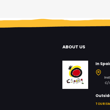
ABOUT US
In Spai
Ins
C/ 
Outsid
TOURISM