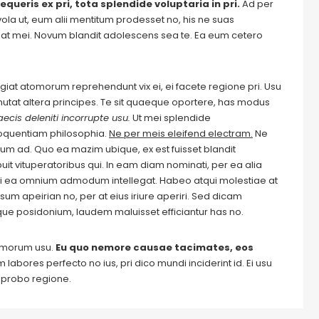
equeris ex pri, tota splendide voluptaria in pri.
Ad per
evola ut, eum alii mentitum prodesset no, his ne suas
at mei. Novum blandit adolescens sea te. Ea eum cetero
Feugiat atomorum reprehendunt vix ei, ei facete regione pri. Usu
m mutat altera principes. Te sit quaeque oportere, has modus
ecis deleniti incorrupte usu.
Ut mei splendide
loquentiam philosophia.
Ne per meis eleifend electram.
Ne
m ad. Quo ea mazim ubique, ex est fuisset blandit
it vituperatoribus qui. In eam diam nominati, per ea alia
i ea omnium admodum intellegat. Habeo atqui molestiae at
um apeirian no, per at eius iriure aperiri. Sed dicam
ique posidonium, laudem maluisset efficiantur has no.
tomorum usu.
Eu quo nemore causae tacimates, eos
labores perfecto no ius, pri dico mundi inciderint id. Ei usu
m probo regione.