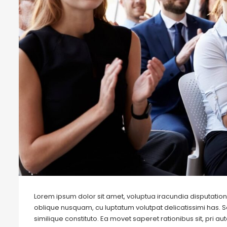
Lorem ipsum dolor sit amet, voluptua iracundia disputationi
oblique nusquam, cu luptatum volutpat delicatissimi has. S
similique constituto. Ea movet saperet rationibus sit, pri 