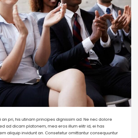
 an pri, his utinam principes dignissim ad. Ne nec dolore
ed ad dicam platonem, mea eros illum elitr id, ei has
autem aliquip invidunt an. Consetetur omittantur consequuntur