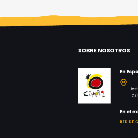
SOBRE NOSOTROS
En Esp
Ins
C/ 
En el e
RED DE 