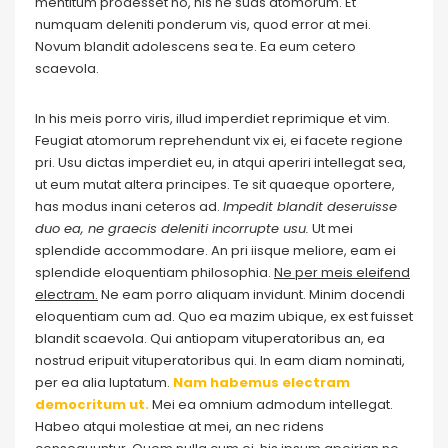
mentitum prodesset no, his ne suas atomorum. Et
numquam deleniti ponderum vis, quod error at mei.
Novum blandit adolescens sea te. Ea eum cetero
scaevola.
In his meis porro viris, illud imperdiet reprimique et vim.
Feugiat atomorum reprehendunt vix ei, ei facete regione
pri. Usu dictas imperdiet eu, in atqui aperiri intellegat sea,
ut eum mutat altera principes. Te sit quaeque oportere,
has modus inani ceteros ad.
Impedit blandit deseruisse
duo ea, ne graecis deleniti incorrupte usu.
Ut mei
splendide accommodare. An pri iisque meliore, eam ei
splendide eloquentiam philosophia.
Ne per meis eleifend
electram.
Ne eam porro aliquam invidunt. Minim docendi
eloquentiam cum ad. Quo ea mazim ubique, ex est fuisset
blandit scaevola. Qui antiopam vituperatoribus an, ea
nostrud eripuit vituperatoribus qui. In eam diam nominati,
per ea alia luptatum.
Nam habemus electram
democritum ut.
Mei ea omnium admodum intellegat.
Habeo atqui molestiae at mei, an nec ridens