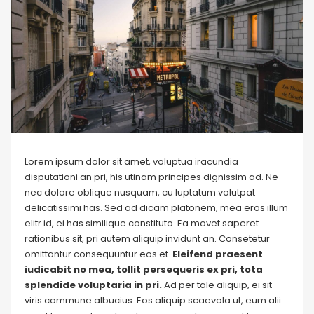
Lorem ipsum dolor sit amet, voluptua iracundia
disputationi an pri, his utinam principes dignissim ad. Ne
nec dolore oblique nusquam, cu luptatum volutpat
delicatissimi has. Sed ad dicam platonem, mea eros illum
elitr id, ei has similique constituto. Ea movet saperet
rationibus sit, pri autem aliquip invidunt an. Consetetur
omittantur consequuntur eos et.
Eleifend praesent
iudicabit no mea, tollit persequeris ex pri, tota
splendide voluptaria in pri.
Ad per tale aliquip, ei sit
viris commune albucius. Eos aliquip scaevola ut, eum alii