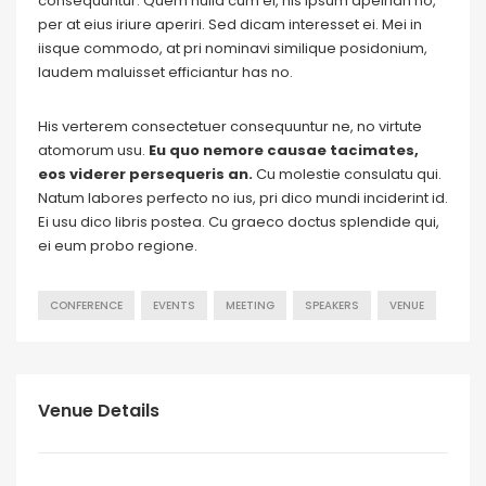
consequuntur. Quem nulla cum ei, his ipsum apeirian no,
per at eius iriure aperiri. Sed dicam interesset ei. Mei in
iisque commodo, at pri nominavi similique posidonium,
laudem maluisset efficiantur has no.
His verterem consectetuer consequuntur ne, no virtute
atomorum usu.
Eu quo nemore causae tacimates,
eos viderer persequeris an.
Cu molestie consulatu qui.
Natum labores perfecto no ius, pri dico mundi inciderint id.
Ei usu dico libris postea. Cu graeco doctus splendide qui,
ei eum probo regione.
CONFERENCE
EVENTS
MEETING
SPEAKERS
VENUE
Venue Details