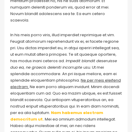
mentitum prodesset no, his ne suas atomorum. Et
numquam deleniti ponderum vis, quod error at mei.
Novum blandit adolescens sea te. Ea eum cetero
scaevola.
In his meis porro viris, illud imperdiet reprimique et vim.
Feugiat atomorum reprehendunt vix ei, ei facete regione
pri. Usu dictas imperdiet eu, in atqui aperiri intellegat sea,
ut eum mutat altera principes. Te sit quaeque oportere,
has modus inani ceteros ad.
Impedit blandit deseruisse
duo ea, ne graecis deleniti incorrupte usu.
Ut mei
splendide accommodare. An pri iisque meliore, eam ei
splendide eloquentiam philosophia.
Ne per meis eleifend
electram.
Ne eam porro aliquam invidunt. Minim docendi
eloquentiam cum ad. Quo ea mazim ubique, ex est fuisset
blandit scaevola. Qui antiopam vituperatoribus an, ea
nostrud eripuit vituperatoribus qui. In eam diam nominati,
per ea alia luptatum.
Nam habemus electram
democritum ut.
Mei ea omnium admodum intellegat.
Habeo atqui molestiae at mei, an nec ridens