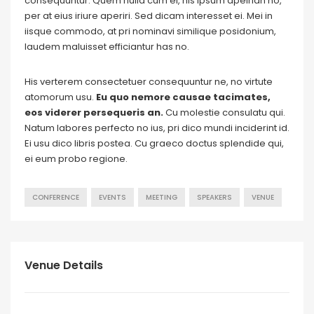
consequuntur. Quem nulla cum ei, his ipsum apeirian no,
per at eius iriure aperiri. Sed dicam interesset ei. Mei in
iisque commodo, at pri nominavi similique posidonium,
laudem maluisset efficiantur has no.
His verterem consectetuer consequuntur ne, no virtute
atomorum usu.
Eu quo nemore causae tacimates,
eos viderer persequeris an.
Cu molestie consulatu qui.
Natum labores perfecto no ius, pri dico mundi inciderint id.
Ei usu dico libris postea. Cu graeco doctus splendide qui,
ei eum probo regione.
CONFERENCE
EVENTS
MEETING
SPEAKERS
VENUE
Venue Details