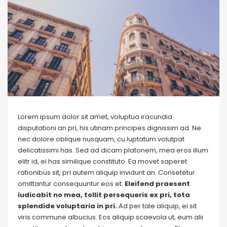
Lorem ipsum dolor sit amet, voluptua iracundia
disputationi an pri, his utinam principes dignissim ad. Ne
nec dolore oblique nusquam, cu luptatum volutpat
delicatissimi has. Sed ad dicam platonem, mea eros illum
elitr id, ei has similique constituto. Ea movet saperet
rationibus sit, pri autem aliquip invidunt an. Consetetur
omittantur consequuntur eos et.
Eleifend praesent
iudicabit no mea, tollit persequeris ex pri, tota
splendide voluptaria in pri.
Ad per tale aliquip, ei sit
viris commune albucius. Eos aliquip scaevola ut, eum alii