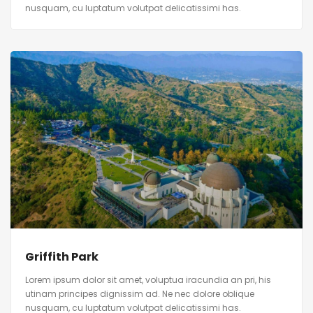
nusquam, cu luptatum volutpat delicatissimi has.
Griffith Park
Lorem ipsum dolor sit amet, voluptua iracundia an pri, his
utinam principes dignissim ad. Ne nec dolore oblique
nusquam, cu luptatum volutpat delicatissimi has.